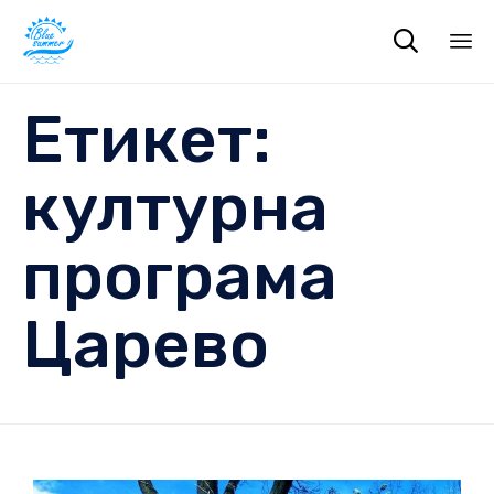

Sk
Етикет:
to
co
културна
програма
Царево