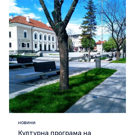
Category
новини
Културна програма на